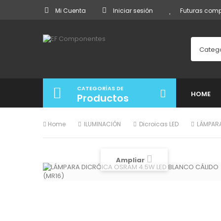
Mi Cuenta
Iniciar sesión
Futuras com
Categ
CATEGORÍAS DE
HOME
Productos
Home
ILUMINACIÓN
Dicroicas LED
LÁMPARA
Ampliar