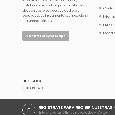
Nos dedicamos a la importación y
distribución en todo el país de artículos
Contac
electrónicos, eléctricos, de audio, de
seguridad, de instrumental de medición y
Inform
de iluminación LED
EMPRE
Mapa de
Ver en Google Maps
HOT TAGS
FICHA PARA PC
REGISTRATE PARA RECIBIR NUESTRAS
Enterate de las últimas novedades y ofertas