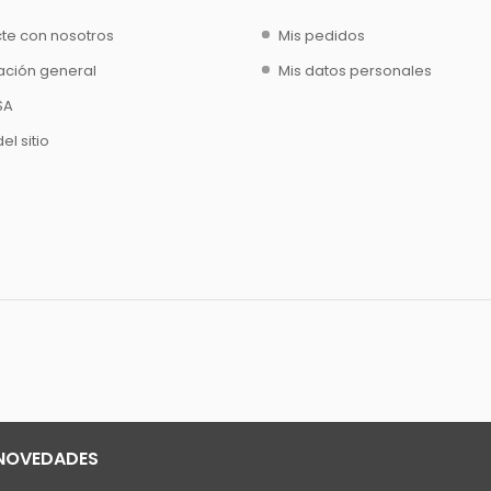
te con nosotros
Mis pedidos
ación general
Mis datos personales
SA
l sitio
 NOVEDADES