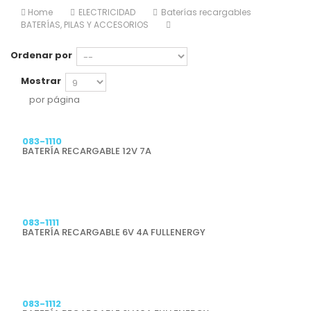
Home
ELECTRICIDAD
Baterías recargables
BATERÍAS, PILAS Y ACCESORIOS
Ordenar por
Mostrar
por página
Previsualizar
083-1110
BATERÍA RECARGABLE 12V 7A
Previsualizar
083-1111
BATERÍA RECARGABLE 6V 4A FULLENERGY
Previsualizar
083-1112