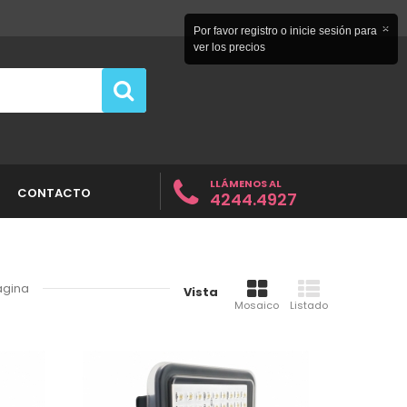
×
Por favor registro o inicie sesión para
ver los precios
LLÁMENOS AL
CONTACTO
4244.4927
ágina
Vista
Mosaico
Listado