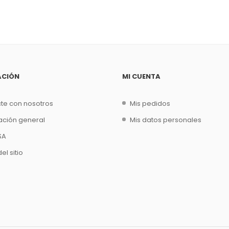
ACIÓN
MI CUENTA
te con nosotros
Mis pedidos
ación general
Mis datos personales
SA
l sitio