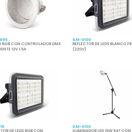
995
ILM-0100
 RGB CON CONTROLADOR DMX
REFLECTOR DE LEDS BLANCO F
ENTE 12V 1.5A
(220V)
115
ILM-0130
CTOR DE LEDS RGB CON
ILUMINADOR LED 15W 54° CON