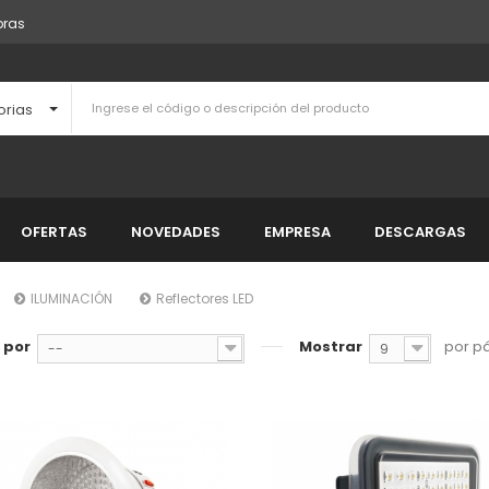
pras
orias
OFERTAS
NOVEDADES
EMPRESA
DESCARGAS
ILUMINACIÓN
Reflectores LED
 por
Mostrar
por p
--
9