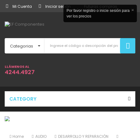
Mi Cuenta
Iniciar sesión
Futuras compras
×
Por favor registro o inicie sesión para
ver los precios
Categorias
LLÁMENOS AL
4244.4927
CATEGORY
Home
AUDIO
DESARROLLO Y REPARACIÓN