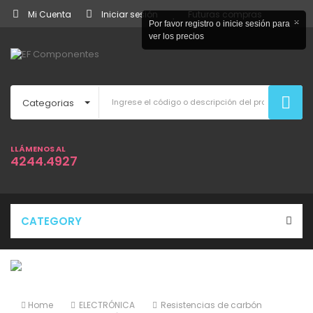
Mi Cuenta
Iniciar sesión
Futuras compras
×
Por favor registro o inicie sesión para
ver los precios
Categorias
LLÁMENOS AL
4244.4927
CATEGORY
Home
ELECTRÓNICA
Resistencias de carbón