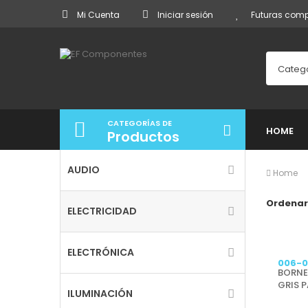
Mi Cuenta
Iniciar sesión
Futuras com
Categ
CATEGORÍAS DE
HOME
Productos
AUDIO
Home
Ordenar
ELECTRICIDAD
ELECTRÓNICA
006-
BORNE
GRIS 
ILUMINACIÓN