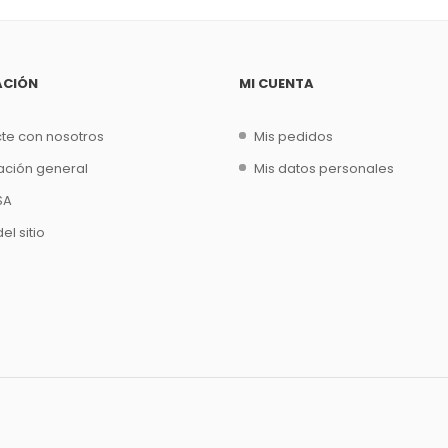
ACIÓN
MI CUENTA
te con nosotros
Mis pedidos
ación general
Mis datos personales
SA
l sitio