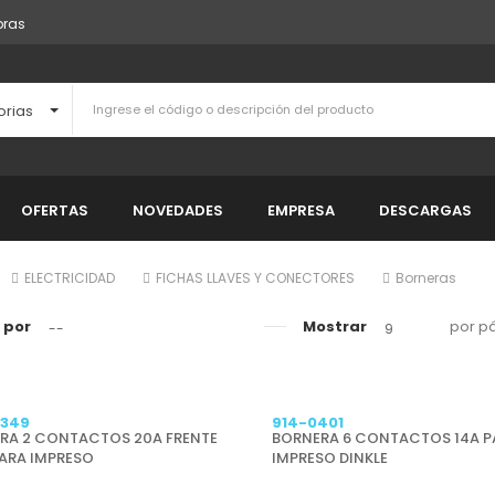
pras
orias
OFERTAS
NOVEDADES
EMPRESA
DESCARGAS
ELECTRICIDAD
FICHAS LLAVES Y CONECTORES
Borneras
 por
Mostrar
por p
--
9
0349
914-0401
RA 2 CONTACTOS 20A FRENTE
BORNERA 6 CONTACTOS 14A P
PARA IMPRESO
IMPRESO DINKLE