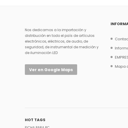
INFORM
Nos dedicamos a la importación y
distribución en todo el país de artículos
Contac
electrónicos, eléctricos, de audio, de
seguridad, de instrumental de medición y
Inform
de iluminación LED
EMPRE
Mapa de
Ver en Google Maps
HOT TAGS
FICHA PARA PC