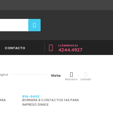
LLÁMENOS AL
CONTACTO
4244.4927
ágina
Vista
Mosaico
Listado
914-0402
ARA
BORNERA 8 CONTACTOS 14A PARA
IMPRESO DINKLE